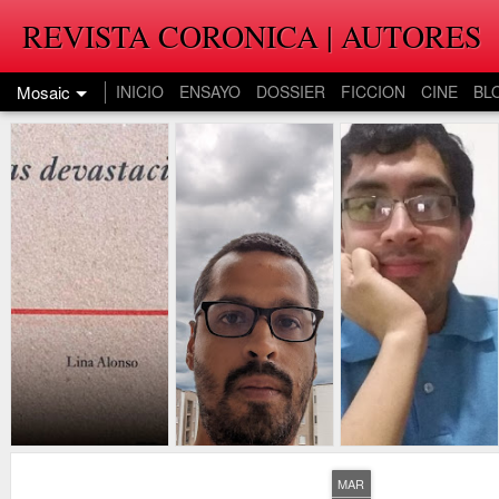
REVISTA CORONICA | AUTORES
Mosaic
INICIO
ENSAYO
DOSSIER
FICCION
CINE
BL
MAR