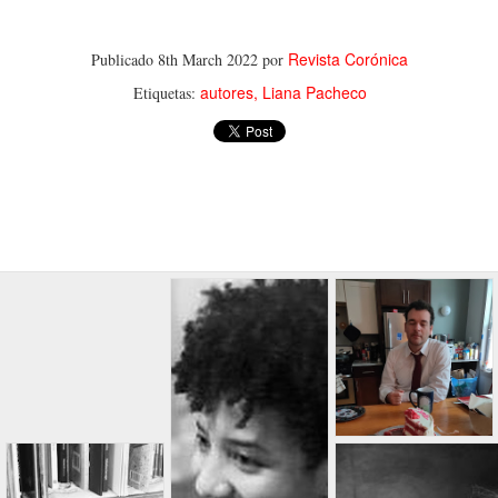
Revista Corónica
Publicado
8th March 2022
por
autores
Liana Pacheco
Etiquetas: