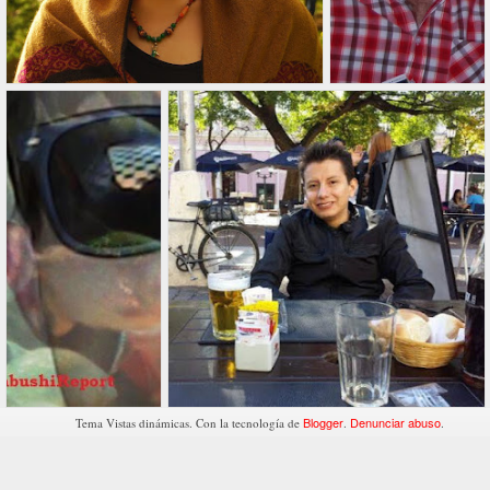
Blogger
Denunciar abuso
Tema Vistas dinámicas. Con la tecnología de
.
.