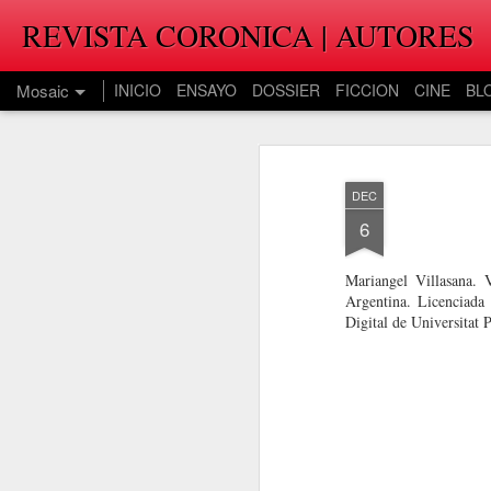
REVISTA CORONICA | AUTORES
Mosaic
INICIO
ENSAYO
DOSSIER
FICCION
CINE
BL
DEC
6
Mariangel Villasana. 
Argentina. Licenciada
Digital de Universitat